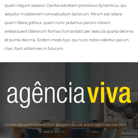
quod ii legunt saepius. Claritas est etiam processus dynamicus, qui
sequitur mutationem consuetudium lectorum. Mirum est notare
quam littera gothica, quam nunc putamus parum claram,
anteposuerit litterarum formas humanitatis per seacula quarta decima
et quinta decima. Eodem modo typi, qui nunc nobis videntur parum
clari, fiant sollemnes in futurum.
contato@agenciaviva.com @agenciaviva www.agenciaviva.com