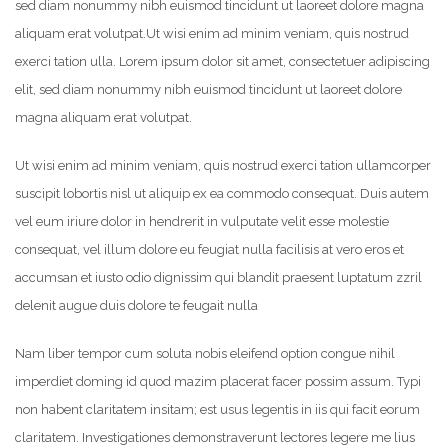
sed diam nonummy nibh euismod tincidunt ut laoreet dolore magna
aliquam erat volutpat.
Ut wisi enim ad minim veniam, quis nostrud
exerci tation ulla. Lorem ipsum dolor sit amet, consectetuer adipiscing
elit, sed diam nonummy nibh euismod tincidunt ut laoreet dolore
magna aliquam erat volutpat.
Ut wisi enim ad minim veniam, quis nostrud exerci tation ullamcorper
suscipit lobortis nisl ut aliquip ex ea commodo consequat. Duis autem
vel eum iriure dolor in hendrerit in vulputate velit esse molestie
consequat, vel illum dolore eu feugiat nulla facilisis at vero eros et
accumsan et iusto odio dignissim qui blandit praesent luptatum zzril
delenit augue duis dolore te feugait nulla
Nam liber tempor cum soluta nobis eleifend option congue nihil
imperdiet doming id quod mazim placerat facer possim assum. Typi
non habent claritatem insitam; est usus legentis in iis qui facit eorum
claritatem. Investigationes demonstraverunt lectores legere me lius