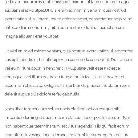
sed diam nonummy nibh euismod tincidunt ut laoreet dolore magna
aliquam erat volutpat.
Ut wisi enim ad minim veniam, quis nostrud
exerci tation ulla. Lorem ipsum dolor sit amet, consectetuer adipiscing
elit, sed diam nonummy nibh euismod tincidunt ut laoreet dolore
magna aliquam erat volutpat.
Ut wisi enim ad minim veniam, quis nostrud exerci tation ullamcorper
suscipit lobortis nisl ut aliquip ex ea commodo consequat. Duis autem
vel eum iriure dolor in hendrerit in vulputate velit esse molestie
consequat, vel illum dolore eu feugiat nulla facilisis at vero eros et
accumsan et iusto odio dignissim qui blandit praesent luptatum zzril
delenit augue duis dolore te feugait nulla
Nam liber tempor cum soluta nobis eleifend option congue nihil
imperdiet doming id quod mazim placerat facer possim assum. Typi
non habent claritatem insitam; est usus legentis in iis qui facit eorum
claritatem. Investigationes demonstraverunt lectores legere me lius