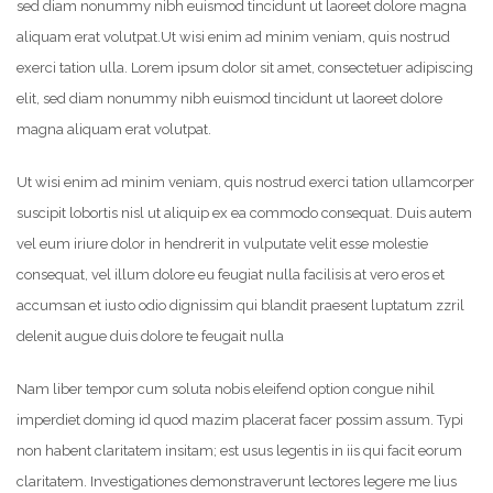
sed diam nonummy nibh euismod tincidunt ut laoreet dolore magna
aliquam erat volutpat.
Ut wisi enim ad minim veniam, quis nostrud
exerci tation ulla. Lorem ipsum dolor sit amet, consectetuer adipiscing
elit, sed diam nonummy nibh euismod tincidunt ut laoreet dolore
magna aliquam erat volutpat.
Ut wisi enim ad minim veniam, quis nostrud exerci tation ullamcorper
suscipit lobortis nisl ut aliquip ex ea commodo consequat. Duis autem
vel eum iriure dolor in hendrerit in vulputate velit esse molestie
consequat, vel illum dolore eu feugiat nulla facilisis at vero eros et
accumsan et iusto odio dignissim qui blandit praesent luptatum zzril
delenit augue duis dolore te feugait nulla
Nam liber tempor cum soluta nobis eleifend option congue nihil
imperdiet doming id quod mazim placerat facer possim assum. Typi
non habent claritatem insitam; est usus legentis in iis qui facit eorum
claritatem. Investigationes demonstraverunt lectores legere me lius