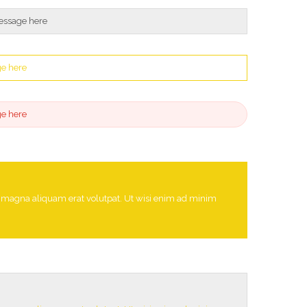
essage here
ge here
ge here
e magna aliquam erat volutpat. Ut wisi enim ad minim