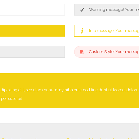
Warning message! Your m
Info message! Your messa
Custom Style! Your messa
adipiscing elit, sed diam nonummy nibh euismod tincidunt ut laoreet dolor
per suscipit