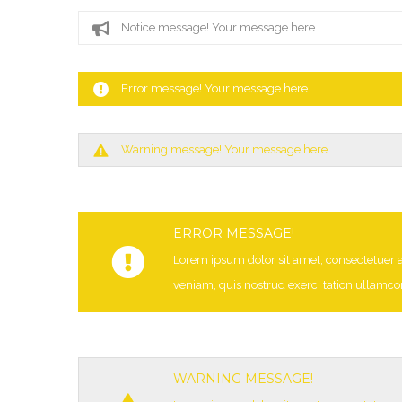
Notice message! Your message here
Error message! Your message here
Warning message! Your message here
ERROR MESSAGE!
Lorem ipsum dolor sit amet, consectetuer 
veniam, quis nostrud exerci tation ullamcor
WARNING MESSAGE!