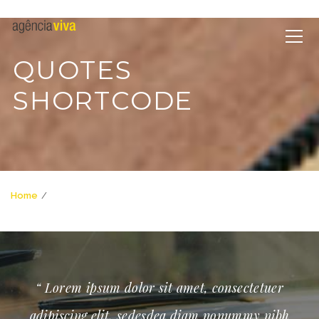
QUOTES
SHORTCODE
Home
Quotes Shortcode
“ Lorem ipsum dolor sit amet, consectetuer
“
adipiscing elit, sedesdea diam nonummy nibh
ad