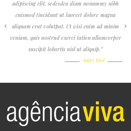
adipiscing elit, sedesdea diam nonummy nibh
euismod tincidunt ut laoreet dolore magna
aliquam erat volutpat. Ut wisi enim ad minim
a
veniam, quis nostrud exerci tation ullamcorper
v
suscipit lobortis nisl ut aliquip.”
Angry Bird