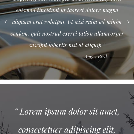
euismod tincidunt ut laoreet dolore magna
aliquam erat volutpat. Ut wisi enim ad minim
al
veniam, quis nostrud exerci tation ullamcorper
ven
suscipit lobortis nisl ut aliquip.”
Angry Bird
“ Lorem ipsum dolor sit amet,
consectetuer adipiscing elit,