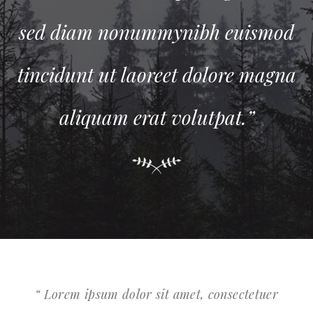
sed diam nonummynibh euismod
s
tincidunt ut laoreet dolore magna
ti
aliquam erat volutpat.”
“ Lorem ipsum dolor sit amet, consectetuer