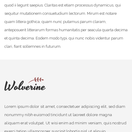
quod ii legunt saepius. Claritas est etiam processus dynamicus, qui
sequitur mutationem consuetudium lectorum. Mirum est notare
quam littera gothica, quam nunc putamus parum claram,
anteposuerit litterarum formas humanitatis per seacula quarta decima
et quinta decima. Eodem modo typi, qui nunc nobis videntur parum
clari, fiant sollemnes in futurum.
Lorem ipsum dolor sit amet, consectetuer adipiscing elit, sed diam
nonummy nibh euismod tincidunt ut laoreet dolore magna
aliquam erat volutpat. Ut wisi enim ad minim veniam, quis nostrud
exerci tation ullamcorper suscipit lobortis nisl ut aliquip..