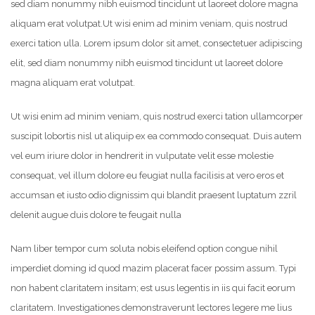
sed diam nonummy nibh euismod tincidunt ut laoreet dolore magna
aliquam erat volutpat.
Ut wisi enim ad minim veniam, quis nostrud
exerci tation ulla. Lorem ipsum dolor sit amet, consectetuer adipiscing
elit, sed diam nonummy nibh euismod tincidunt ut laoreet dolore
magna aliquam erat volutpat.
Ut wisi enim ad minim veniam, quis nostrud exerci tation ullamcorper
suscipit lobortis nisl ut aliquip ex ea commodo consequat. Duis autem
vel eum iriure dolor in hendrerit in vulputate velit esse molestie
consequat, vel illum dolore eu feugiat nulla facilisis at vero eros et
accumsan et iusto odio dignissim qui blandit praesent luptatum zzril
delenit augue duis dolore te feugait nulla
Nam liber tempor cum soluta nobis eleifend option congue nihil
imperdiet doming id quod mazim placerat facer possim assum. Typi
non habent claritatem insitam; est usus legentis in iis qui facit eorum
claritatem. Investigationes demonstraverunt lectores legere me lius