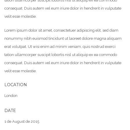
tation ullamcorper suscipit lobortis nisl ut aliquip ex ea commodo
consequat. Duis autem vel eum iriure dolor in hendrerit in vulputate
velit esse molestie.
Lorem ipsum dolor sit amet, consectetuer adipiscing elit, sed diam
nonummy nibh euismod tincidunt ut laoreet dolore magna aliquam
erat volutpat. Ut wisi enim ad minim veniam, quis nostrud exerci
tation ullamcorper suscipit lobortis nisl ut aliquip ex ea commodo
consequat. Duis autem vel eum iriure dolor in hendrerit in vulputate
velit esse molestie.
LOCATION
London
DATE
1 de August de 2015