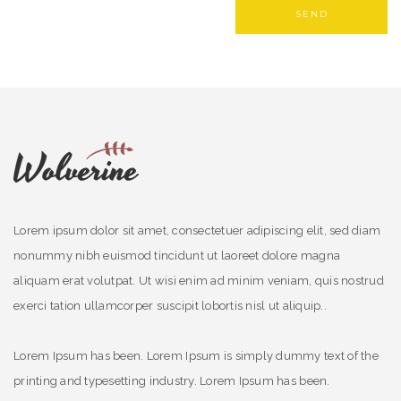
Lorem ipsum dolor sit amet, consectetuer adipiscing elit, sed diam
nonummy nibh euismod tincidunt ut laoreet dolore magna
aliquam erat volutpat. Ut wisi enim ad minim veniam, quis nostrud
exerci tation ullamcorper suscipit lobortis nisl ut aliquip..
Lorem Ipsum has been. Lorem Ipsum is simply dummy text of the
printing and typesetting industry. Lorem Ipsum has been.