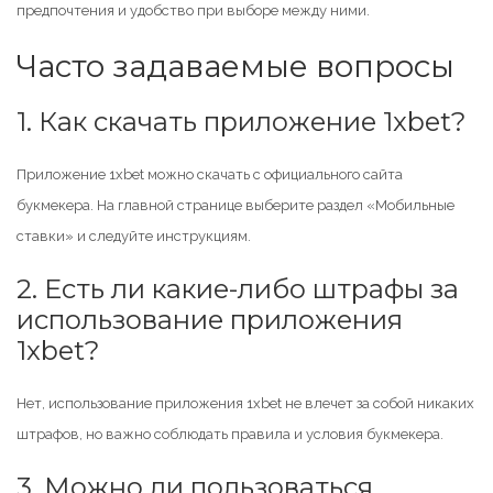
предпочтения и удобство при выборе между ними.
Часто задаваемые вопросы
1. Как скачать приложение 1xbet?
Приложение 1xbet можно скачать с официального сайта
букмекера. На главной странице выберите раздел «Мобильные
ставки» и следуйте инструкциям.
2. Есть ли какие-либо штрафы за
использование приложения
1xbet?
Нет, использование приложения 1xbet не влечет за собой никаких
штрафов, но важно соблюдать правила и условия букмекера.
3. Можно ли пользоваться