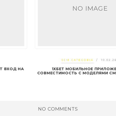
NO IMAGE
SEM CATEGORIA
10.02.26
1ХБЕТ МОБИЛЬНОЕ ПРИЛОЖЕНИЕ:
СОВМЕСТИМОСТЬ С МОДЕЛЯМИ СМАРТФОНОВ
NO COMMENTS