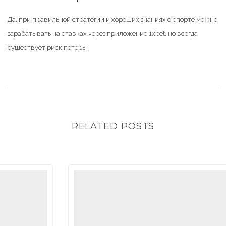
Да, при правильной стратегии и хороших знаниях о спорте можно
зарабатывать на ставках через приложение 1xbet, но всегда
существует риск потерь.
RELATED POSTS