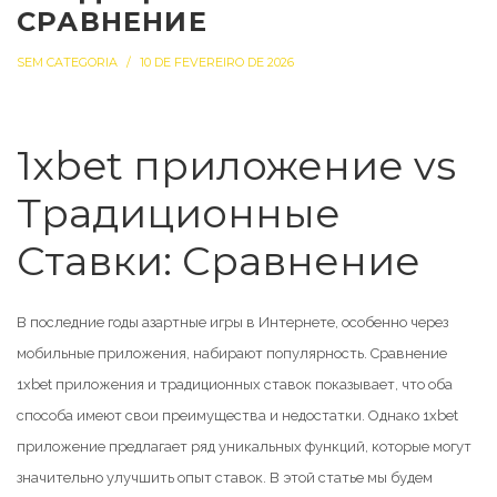
СРАВНЕНИЕ
SEM CATEGORIA
10 DE FEVEREIRO DE 2026
1xbet приложение vs
Традиционные
Ставки: Сравнение
В последние годы азартные игры в Интернете, особенно через
мобильные приложения, набирают популярность. Сравнение
1xbet приложения и традиционных ставок показывает, что оба
способа имеют свои преимущества и недостатки. Однако 1xbet
приложение предлагает ряд уникальных функций, которые могут
значительно улучшить опыт ставок. В этой статье мы будем