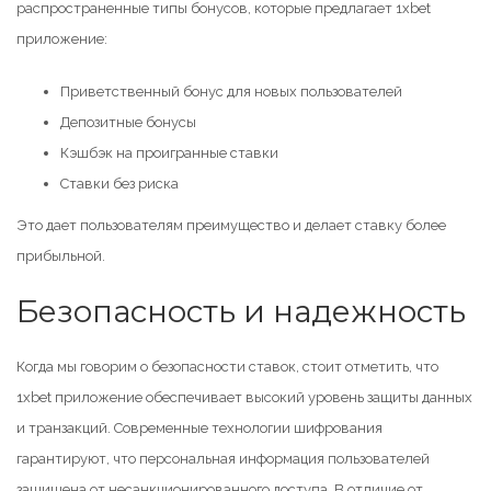
распространенные типы бонусов, которые предлагает 1xbet
приложение:
Приветственный бонус для новых пользователей
Депозитные бонусы
Кэшбэк на проигранные ставки
Ставки без риска
Это дает пользователям преимущество и делает ставку более
прибыльной.
Безопасность и надежность
Когда мы говорим о безопасности ставок, стоит отметить, что
1xbet приложение обеспечивает высокий уровень защиты данных
и транзакций. Современные технологии шифрования
гарантируют, что персональная информация пользователей
защищена от несанкционированного доступа. В отличие от