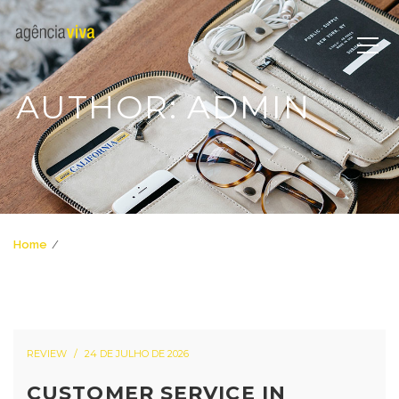
AUTHOR: ADMIN
Home
Archives by: admin
REVIEW
24 DE JULHO DE 2026
CUSTOMER SERVICE IN