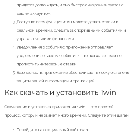
придется долго ждать, и оно быстро синхронизируется с
вашим аккаунтом.
Доступ ко всем функциям: вы можете делать ставки в
реальном времени, следить за спортивными событиями и
управлять своими финансами.
Уведомления о событиях: приложение отправляет
уведомления о важных событиях, что позволяет вам не
пропустить интересные ставки.
Безопасность: приложение обеспечивает высокую степень
защиты вашей информации и транзакций.
Как скачать и установить 1win
Скачивание и установка приложения 1win — это простой
процесс, который не займет много времени. Следуйте этим шагам:
Перейдите на официальный сайт 1win.