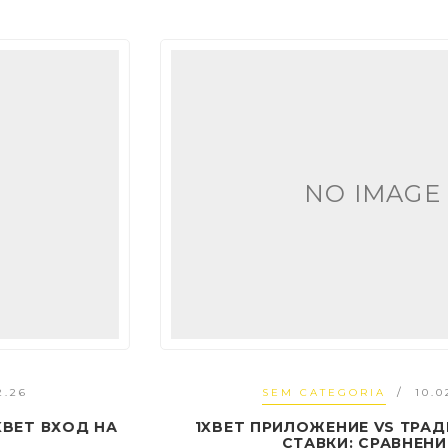
NO IMAGE
SEM CATEGORIA
10.02.26
1XBET ПРИЛОЖЕНИЕ VS ТРАДИЦИОННЫЕ
СТАВКИ: СРАВНЕНИЕ