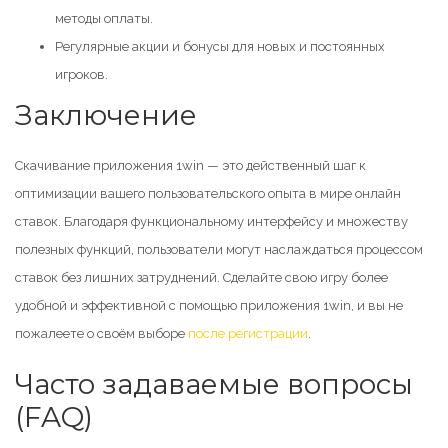
методы оплаты.
Регулярные акции и бонусы для новых и постоянных
игроков.
Заключение
Скачивание приложения 1win — это действенный шаг к
оптимизации вашего пользовательского опыта в мире онлайн
ставок. Благодаря функциональному интерфейсу и множеству
полезных функций, пользователи могут наслаждаться процессом
ставок без лишних затруднений. Сделайте свою игру более
удобной и эффективной с помощью приложения 1win, и вы не
пожалеете о своём выборе
после регистрации
.
Часто задаваемые вопросы
(FAQ)