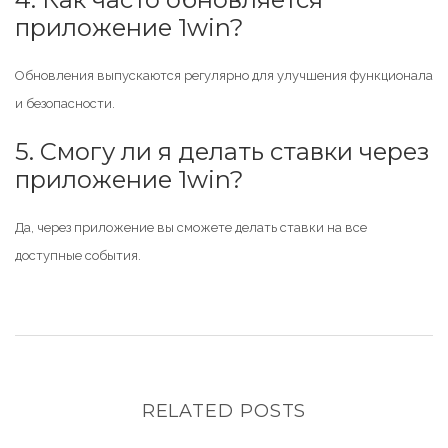
приложение 1win?
Обновления выпускаются регулярно для улучшения функционала
и безопасности.
5. Смогу ли я делать ставки через
приложение 1win?
Да, через приложение вы сможете делать ставки на все
доступные события.
RELATED POSTS