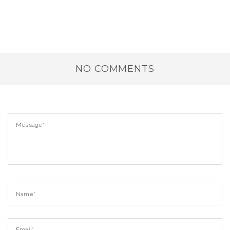
NO COMMENTS