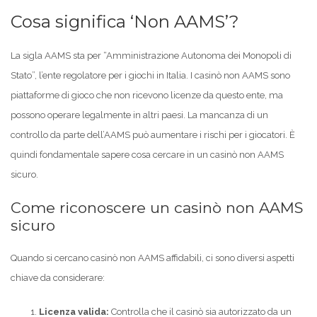
Cosa significa ‘Non AAMS’?
La sigla AAMS sta per “Amministrazione Autonoma dei Monopoli di
Stato”, l’ente regolatore per i giochi in Italia. I casinò non AAMS sono
piattaforme di gioco che non ricevono licenze da questo ente, ma
possono operare legalmente in altri paesi. La mancanza di un
controllo da parte dell’AAMS può aumentare i rischi per i giocatori. È
quindi fondamentale sapere cosa cercare in un casinò non AAMS
sicuro.
Come riconoscere un casinò non AAMS
sicuro
Quando si cercano casinò non AAMS affidabili, ci sono diversi aspetti
chiave da considerare:
Licenza valida:
Controlla che il casinò sia autorizzato da un