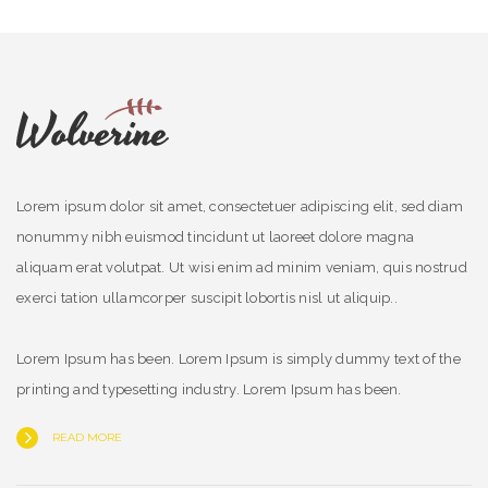
Lorem ipsum dolor sit amet, consectetuer adipiscing elit, sed diam
nonummy nibh euismod tincidunt ut laoreet dolore magna
aliquam erat volutpat. Ut wisi enim ad minim veniam, quis nostrud
exerci tation ullamcorper suscipit lobortis nisl ut aliquip..
Lorem Ipsum has been. Lorem Ipsum is simply dummy text of the
printing and typesetting industry. Lorem Ipsum has been.
READ MORE