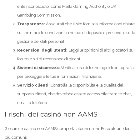
ente riconosciuto, come Malta Gaming Authority o UK
Gambling Commission.
Trasparenza:
Assicurati che il sito fornisca informazioni chiare
sui termini e le condizioni, i metodi di deposito e prelievo, e sulla
gestione dei dati personali.
Recensioni degli utenti:
Leggi le opinioni di altri giocatori su
forum e siti di recensione di giochi.
Sistemi di sicurezza:
Verifica l’uso di tecnologie di crittografia
per proteggere le tue informazioni finanziarie.
Servizio clienti:
Controlla la disponibilità e la qualità del
supporto clienti, che dovrebbe essere accessibile tramite chat,
email o telefono.
I rischi dei casinò non AAMS
Giocare in casinò non AAMS comporta alcuni rischi. Ecco alcuni dei
più comuni: