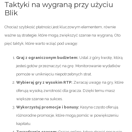
Taktyki na wygraną przy użyciu
Blik
Chociaż szybkość płatności jest kluczowym elementem, równie
ważne są strategie, które mogą zwiększyć szanse na wygraną. Oto
pięć taktyk, które warto wziąć pod uwagę:
Graj z ograniczonym budżetem:
Ustal z góry kwotę, którą
jesteś gotów przeznaczyć na grę. Monitorowanie wydatków
pomoże w uniknięciu niepotrzebnych strat.
Wybieraj gry z wysokim RTP:
Zwracaj uwagę na gry, które
oferują wysoką zwrotność dla gracza. Dzięki temu masz
większe szanse na sukces.
Wykorzystuj promocje i bonusy:
Kasyna często oferują
różnorodne promocje, które mogą pomóc w powiększeniu
kapitału.
Zarządzanie czasem:
Grając online, łatwo stracić poczucie