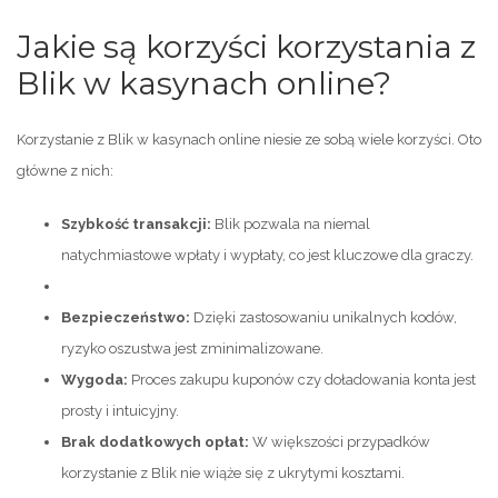
Jakie są korzyści korzystania z
Blik w kasynach online?
Korzystanie z Blik w kasynach online niesie ze sobą wiele korzyści. Oto
główne z nich:
Szybkość transakcji:
Blik pozwala na niemal
natychmiastowe wpłaty i wypłaty, co jest kluczowe dla graczy.
Bezpieczeństwo:
Dzięki zastosowaniu unikalnych kodów,
ryzyko oszustwa jest zminimalizowane.
Wygoda:
Proces zakupu kuponów czy doładowania konta jest
prosty i intuicyjny.
Brak dodatkowych opłat:
W większości przypadków
korzystanie z Blik nie wiąże się z ukrytymi kosztami.