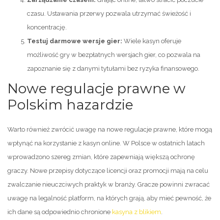
czasu. Ustawania przerwy pozwala utrzymać świeżość i
koncentrację.
Testuj darmowe wersje gier:
Wiele kasyn oferuje
możliwość gry w bezpłatnych wersjach gier, co pozwala na
zapoznanie się z danymi tytułami bez ryzyka finansowego.
Nowe regulacje prawne w
Polskim hazardzie
Warto również zwrócić uwagę na nowe regulacje prawne, które mogą
wpłynąć na korzystanie z kasyn online. W Polsce w ostatnich latach
wprowadzono szereg zmian, które zapewniają większą ochronę
graczy. Nowe przepisy dotyczące licencji oraz promocji mają na celu
zwalczanie nieuczciwych praktyk w branży. Gracze powinni zwracać
uwagę na legalność platform, na których grają, aby mieć pewność, że
ich dane są odpowiednio chronione
kasyna z blikiem
.