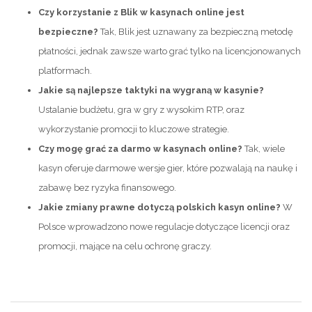
Czy korzystanie z Blik w kasynach online jest
bezpieczne?
Tak, Blik jest uznawany za bezpieczną metodę
płatności, jednak zawsze warto grać tylko na licencjonowanych
platformach.
Jakie są najlepsze taktyki na wygraną w kasynie?
Ustalanie budżetu, gra w gry z wysokim RTP, oraz
wykorzystanie promocji to kluczowe strategie.
Czy mogę grać za darmo w kasynach online?
Tak, wiele
kasyn oferuje darmowe wersje gier, które pozwalają na naukę i
zabawę bez ryzyka finansowego.
Jakie zmiany prawne dotyczą polskich kasyn online?
W
Polsce wprowadzono nowe regulacje dotyczące licencji oraz
promocji, mające na celu ochronę graczy.