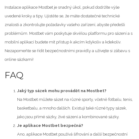
Instalace aplikace Mostbet je snadný úkol, pokud dodržíte výše
uvedené kroky a tipy. Ujistěte se, že máte dostatečné technické
znalosti a zkontrolujte požadavky vašeho zařízení, abyste předešli
problémům. Mostbet vám poskytuje skvělou platformu pro sázení a s
mobilní aplikací budete mít přístup k akcím kdykoliv a kdekoliv.
Nezapomeňte se řídit bezpečnostními pravidly a užívejte si zábavu s
online sázkami!
FAQ
Jaký typ sázek mohu provádět na Mostbet?
Na Mostbet můžete sázet na různé sporty, včetně fotbalu, tenis,
basketbalu, a mnoho dalších. Existují také různé typy sázek,
jako jsou přímé sázky, živé sázení a kombinované sázky.
Je aplikace Mostbet bezpečná?
Ano, aplikace Mostbet používá šifrování a další bezpečnostní