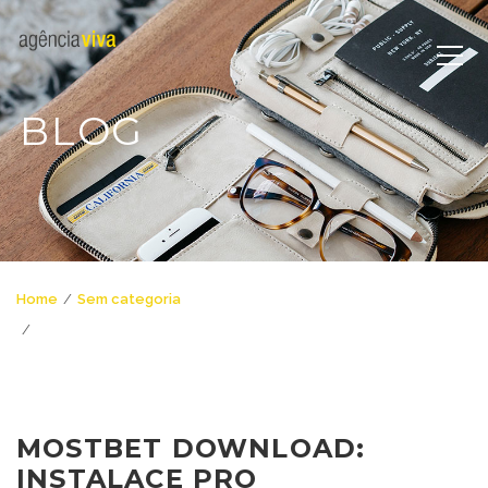
BLOG
Home
Sem categoria
Mostbet Download: Instalace pro Začátečníky
MOSTBET DOWNLOAD:
INSTALACE PRO