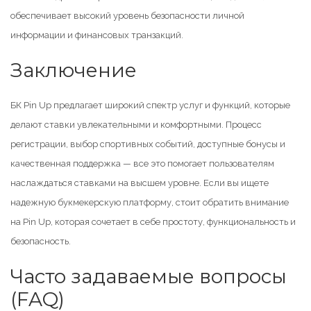
обеспечивает высокий уровень безопасности личной
информации и финансовых транзакций.
Заключение
БК Pin Up предлагает широкий спектр услуг и функций, которые
делают ставки увлекательными и комфортными. Процесс
регистрации, выбор спортивных событий, доступные бонусы и
качественная поддержка — все это помогает пользователям
наслаждаться ставками на высшем уровне. Если вы ищете
надежную букмекерскую платформу, стоит обратить внимание
на Pin Up, которая сочетает в себе простоту, функциональность и
безопасность.
Часто задаваемые вопросы
(FAQ)