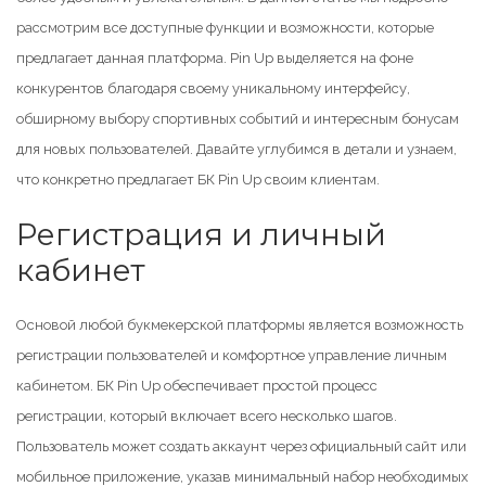
рассмотрим все доступные функции и возможности, которые
предлагает данная платформа. Pin Up выделяется на фоне
конкурентов благодаря своему уникальному интерфейсу,
обширному выбору спортивных событий и интересным бонусам
для новых пользователей. Давайте углубимся в детали и узнаем,
что конкретно предлагает БК Pin Up своим клиентам.
Регистрация и личный
кабинет
Основой любой букмекерской платформы является возможность
регистрации пользователей и комфортное управление личным
кабинетом. БК Pin Up обеспечивает простой процесс
регистрации, который включает всего несколько шагов.
Пользователь может создать аккаунт через официальный сайт или
мобильное приложение, указав минимальный набор необходимых