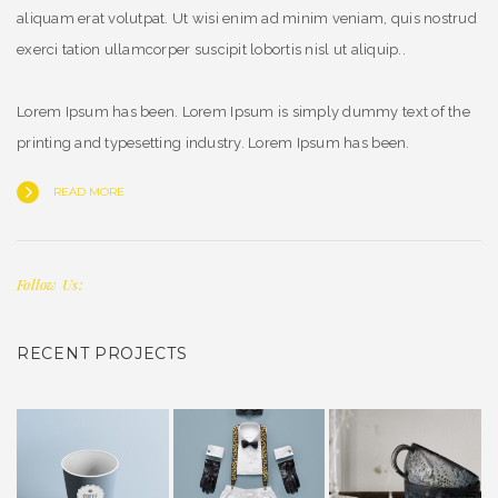
aliquam erat volutpat. Ut wisi enim ad minim veniam, quis nostrud
exerci tation ullamcorper suscipit lobortis nisl ut aliquip..
Lorem Ipsum has been. Lorem Ipsum is simply dummy text of the
printing and typesetting industry. Lorem Ipsum has been.
READ MORE
Follow Us:
RECENT PROJECTS