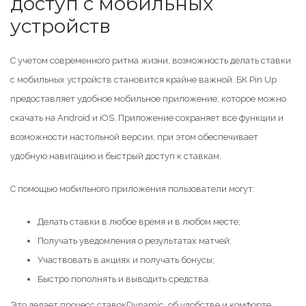
доступ с мобильных
устройств
С учетом современного ритма жизни, возможность делать ставки
с мобильных устройств становится крайне важной. БК Pin Up
предоставляет удобное мобильное приложение, которое можно
скачать на Android и iOS. Приложение сохраняет все функции и
возможности настольной версии, при этом обеспечивает
удобную навигацию и быстрый доступ к ставкам.
С помощью мобильного приложения пользователи могут:
Делать ставки в любое время и в любом месте;
Получать уведомления о результатах матчей;
Участвовать в акциях и получать бонусы;
Быстро пополнять и выводить средства.
Это делает процесс ставокDynamic, об удобстве и комфорте