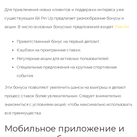
Для привлечения новых клиентов и поддержки интереса уже
существующих БК Pin Up предлагает разнообразные бонусы и
акции. В число основных бонусных предложений входят:
Пин Ап
Приветственный бонус на первый депозит;
Кэшбэки на проигранные ставки;
Регулярные акции для активных пользователей;
Специальные предложения на крупные спортивные
события.
Эти бонусы позволяют увеличить шансы на выигрыш и делают
процесс ставок более увлекательным. Следует внимательно
знакомиться с условиями акций, чтобы максимально использовать
все преимущества.
Мобильное приложение и